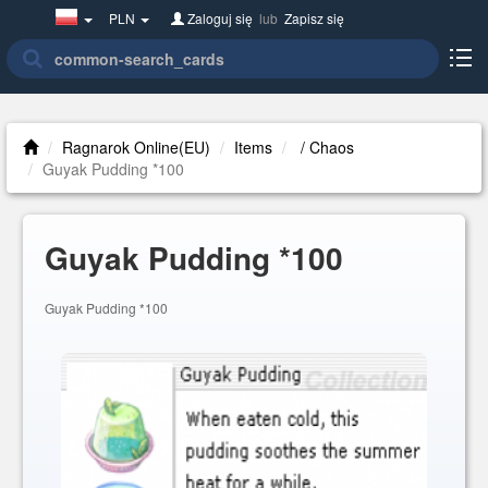
Poland(w
PLN
Zaloguj się
lub
Zapisz się
polsce)
Ragnarok Online(EU)
Items
/ Chaos
Guyak Pudding *100
Guyak Pudding *100
Guyak Pudding *100