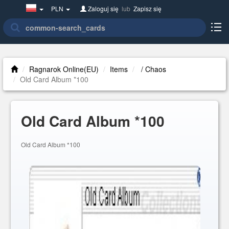
Poland(w
PLN
Zaloguj się
lub
Zapisz się
polsce)
Ragnarok Online(EU)
Items
/ Chaos
Old Card Album *100
Old Card Album *100
Old Card Album *100