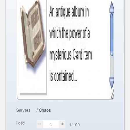
Servers
/ Chaos
Ilość
1-100