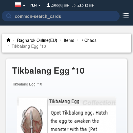
Poland(w
PLN
Zaloguj się
lub
Zapisz się
polsce)
Ragnarok Online(EU)
Items
/ Chaos
Tikbalang Egg *10
Tikbalang Egg *10
Tikbalang Egg *10