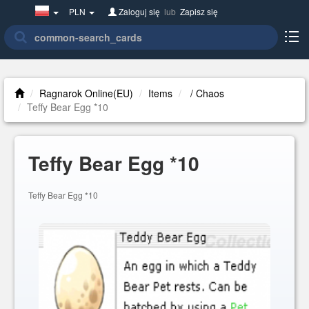
Poland(w
PLN
Zaloguj się
lub
Zapisz się
polsce)
Ragnarok Online(EU)
Items
/ Chaos
Teffy Bear Egg *10
Teffy Bear Egg *10
Teffy Bear Egg *10